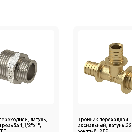
переходной, латунь,
Тройник переходной
резьба 1_1/2"х1",
аксиальный, латунь,3
РТП
желтый, RTP