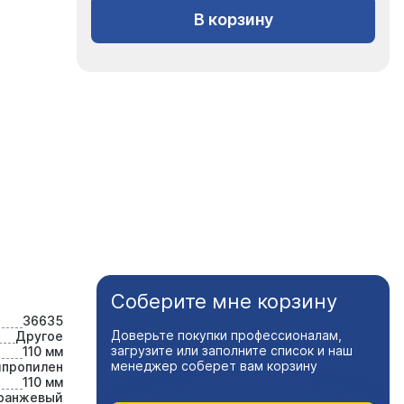
В корзину
Соберите мне корзину
36635
Доверьте покупки профессионалам,
Другое
загрузите или заполните список и наш
110 мм
менеджер соберет вам корзину
ипропилен
110 мм
ранжевый