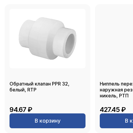
Обратный клапан PPR 32,
Ниппель пере
белый, RTP
наружная резь
никель, РТП
94.67 ₽
427.45 ₽
В корзину
В 