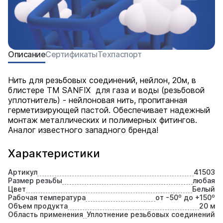
Описание
Сертификаты
Техпаспорт
Нить для резьбовых соединений, нейлон, 20м, в
блистере ТМ SANFIX для газа и воды (резьбовой
уплотнитель) - нейлоновая нить, пропитанная
герметизирующей пастой. Обеспечивает надежный
монтаж металлических и полимерных фитингов.
Аналог известного западного бренда!
Характеристики
Артикул
41503
Размер резьбы
любая
Цвет
Белый
Рабочая температура
от -50⁰ до +150⁰
Объем продукта
20 м
Область применения
Уплотнение резьбовых соединений