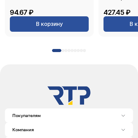
94.67 ₽
427.45 ₽
В корзину
В 
Покупателям
Компания