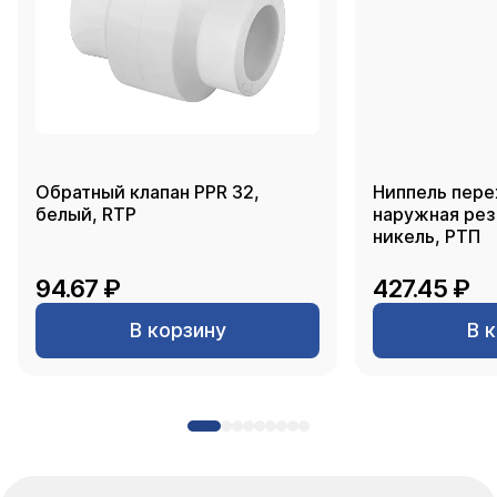
Обратный клапан PPR 32,
Ниппель пере
белый, RTP
наружная резь
никель, РТП
94.67 ₽
427.45 ₽
В корзину
В 