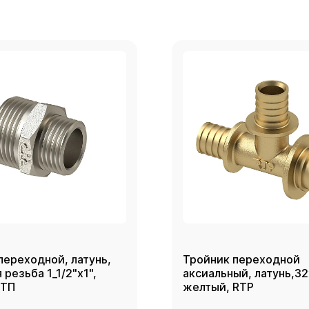
переходной, латунь,
Тройник переходной
резьба 1_1/2"х1",
аксиальный, латунь,3
РТП
желтый, RTP