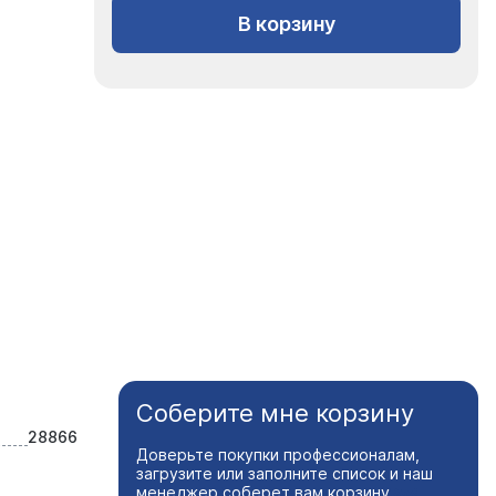
В корзину
Соберите мне корзину
28866
Доверьте покупки профессионалам,
загрузите или заполните список и наш
менеджер соберет вам корзину