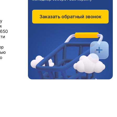
Заказать обратный звонок
му
я
 650
сти
ор
щью
во