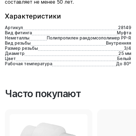
составляет не менее 50 лет.
Характеристики
Артикул
28149
Вид фитинга
Муфта
Неметаллы
Полипропилен рандомсополимер PP-R
Вид резьбы
Внутренняя
Размер резьбы
3/4
Диаметр
25 мм
Цвет
Белый
Рабочая температура
До 80⁰
Часто покупают