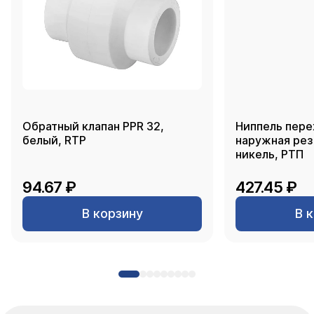
Обратный клапан PPR 32,
Ниппель пере
белый, RTP
наружная резь
никель, РТП
94.67 ₽
427.45 ₽
В корзину
В 