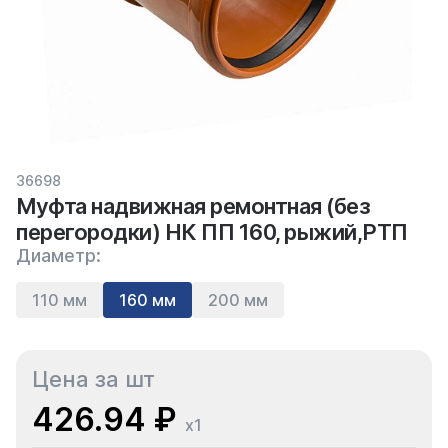
36698
Муфта надвижная ремонтная (без
перегородки) НК ПП 160, рыжий,РТП
Диаметр:
110 мм
160 мм
200 мм
Цена за шт
426.94 ₽
x1