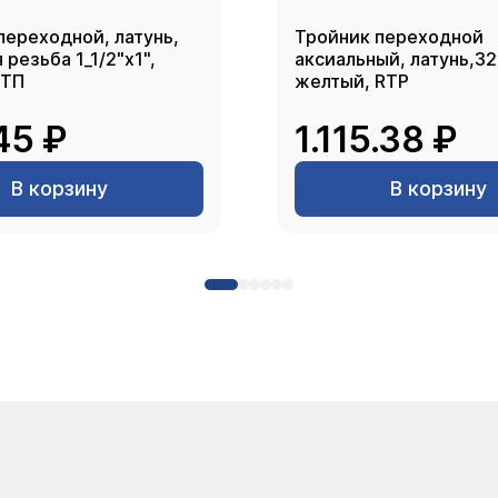
переходной, латунь,
Тройник переходной
резьба 1_1/2"х1",
аксиальный, латунь,3
РТП
желтый, RTP
45 ₽
1.115.38 ₽
В корзину
В корзину