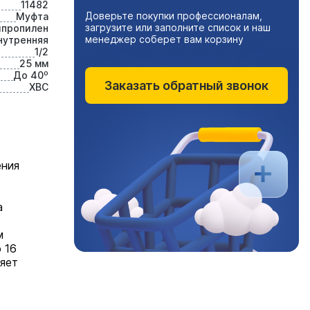
11482
Доверьте покупки профессионалам,
Муфта
загрузите или заполните список и наш
ипропилен
менеджер соберет вам корзину
нутренняя
1/2
25 мм
До 40⁰
Заказать обратный звонок
ХВС
ения
а
м
 16
яет