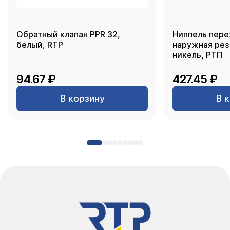
Обратный клапан PPR 32,
Ниппель пере
белый, RTP
наружная резь
никель, РТП
94.67 ₽
427.45 ₽
В корзину
В 