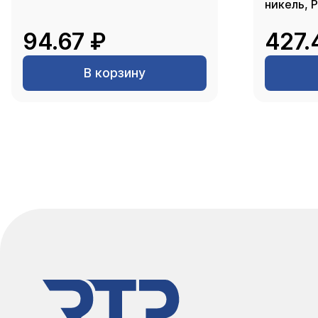
никель, 
94.67 ₽
427.
В корзину