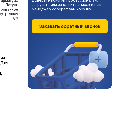
Доверьте покупки профессионалам,
 арматура
загрузите или заполните список и наш
Латунь
менеджер соберет вам корзину
ированное
нутренняя
3/4
Заказать обратный звонок
ия.
 Для
,