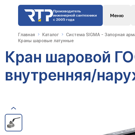
Производитель
Меню
инженерной сантехники
с 2005 года
Главная
Каталог
Система SIGMA - Запорная арм
Краны шаровые латунные
Кран шаровой ГОС
внутренняя/наруж