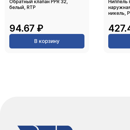
Обратный клапан PPR 32,
Ниппель 
белый, RTP
наружная 
никель, 
94.67 ₽
427.
В корзину