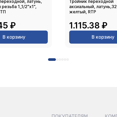
переходной, латунь,
Тройник переходной
резьба 1_1/2"х1",
аксиальный, латунь,3
РТП
желтый, RTP
45 ₽
1.115.38 ₽
В корзину
В корзину
ПОКУПАТЕЛЯМ
КОМ