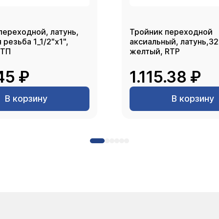
переходной, латунь,
Тройник переходной
резьба 1_1/2"х1",
аксиальный, латунь,3
РТП
желтый, RTP
45 ₽
1.115.38 ₽
В корзину
В корзину