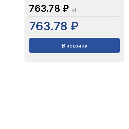
763.78 ₽
x1
763.78 ₽
В корзину