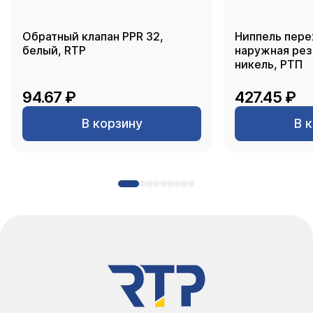
Обратный клапан PPR 32,
Ниппель пере
белый, RTP
наружная резь
никель, РТП
94.67 ₽
427.45 ₽
В корзину
В 