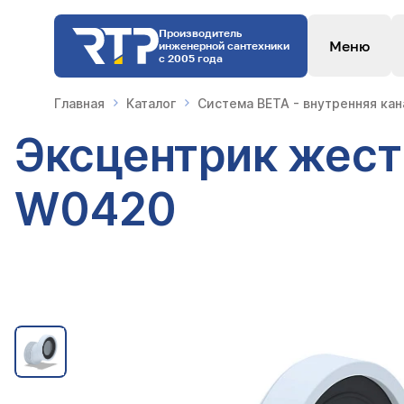
Производитель
Меню
инженерной сантехники
с 2005 года
Главная
Каталог
Система BETA - внутренняя ка
Эксцентрик жест
W0420