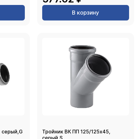
В корзину
, серый,G
Тройник ВК ПП 125/125х45,
серый,S