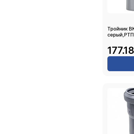
Тройник ВК
серый,РТП
177.1