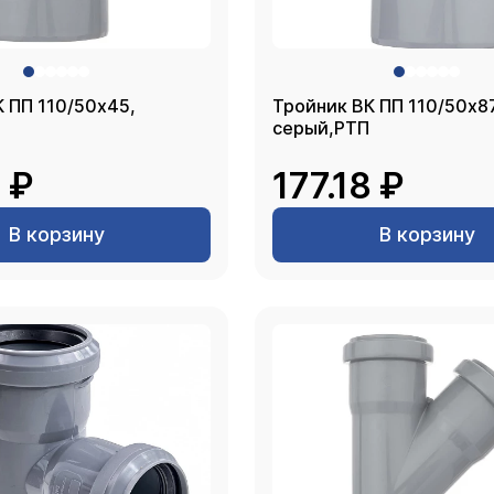
 ПП 110/50х45,
Тройник ВК ПП 110/50х87
серый,РТП
8 ₽
177.18 ₽
В корзину
В корзину