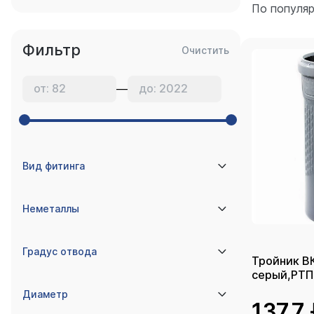
По популя
Фильтр
Очистить
—
Вид фитинга
Неметаллы
Градус отвода
Тройник В
серый,РТП
Диаметр
137.7