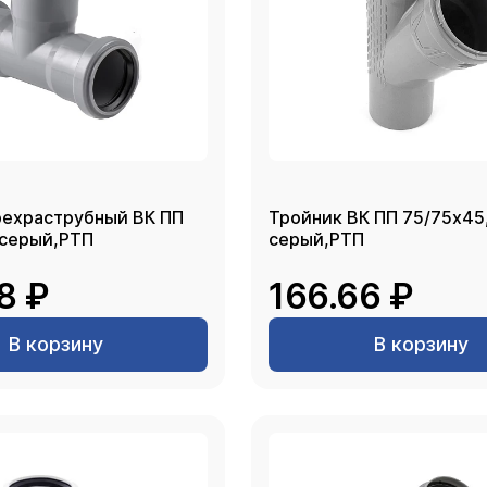
рехраструбный ВК ПП
Тройник ВК ПП 75/75х45
 серый,РТП
серый,РТП
8 ₽
166.66 ₽
В корзину
В корзину