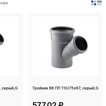
роже
, серый,G
Тройник ВК ПП 110/75х67, серый,G
577.02 ₽