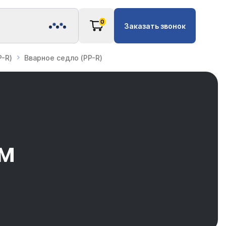
0
Заказать звонок
-R)
Вварное седло (PP-R)
мм