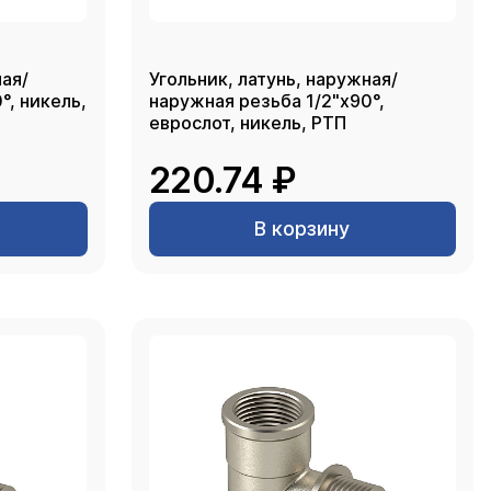
ная/
Угольник, латунь, наружная/
°, никель,
наружная резьба 1/2"х90°,
еврослот, никель, РТП
220.74 ₽
В корзину