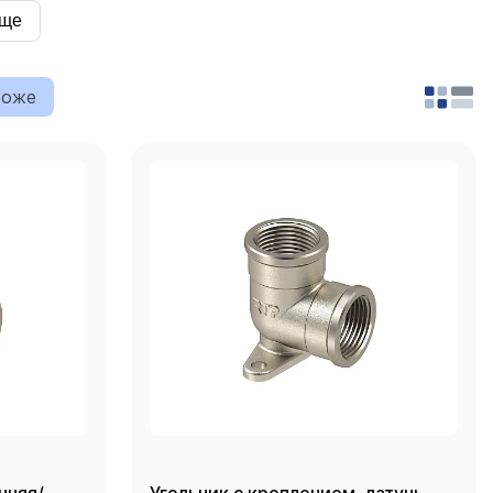
ще
роже