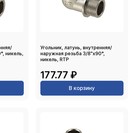
нняя/
Угольник, латунь, внутренняя/
°, никель,
наружная резьба 3/8"х90°,
никель, RTP
177.77 ₽
В корзину