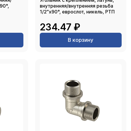
нняя/
Угольник с креплением, латунь,
90°,
внутренняя/внутренняя резьба
1/2"х90°, еврослот, никель, РТП
234.47 ₽
В корзину