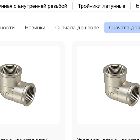
нная с внутренней резьбой
Тройники латунные
Е
рности
Новинки
Сначала дешевле
Сначала до