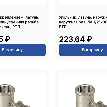
 креплением, латунь,
Угольник, латунь, наруж
я/внутренняя резьба
наружная резьба 1/2"х90
никель, РТП
РТП
5 ₽
223.64 ₽
В корзину
В корзину