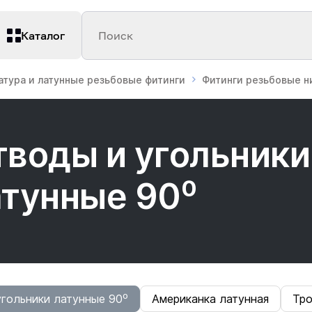
Каталог
Поиск
атура и латунные резьбовые фитинги
Фитинги резьбовые 
тводы и угольники
атунные 90⁰
гольники латунные 90⁰
Американка латунная
Тро