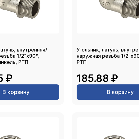
латунь, внутренняя/
Угольник, латунь, внутре
езьба 1/2"х90°,
наружная резьба 1/2"х90
никель, РТП
РТП
5 ₽
185.88 ₽
В корзину
В корзину