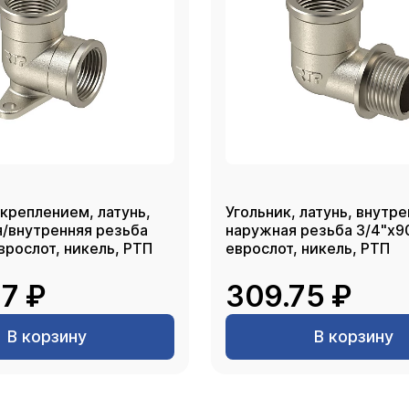
 креплением, латунь,
Угольник, латунь, внутре
я/внутренняя резьба
наружная резьба 3/4"х90
еврослот, никель, РТП
еврослот, никель, РТП
7 ₽
309.75 ₽
В корзину
В корзину