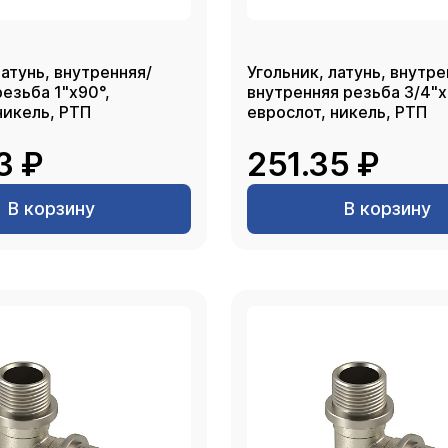
латунь, внутренняя/
Угольник, латунь, внутре
езьба 1"х90°,
внутренняя резьба 3/4"х
никель, РТП
еврослот, никель, РТП
3 ₽
251.35 ₽
В корзину
В корзину