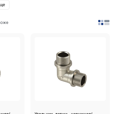
ще
роже