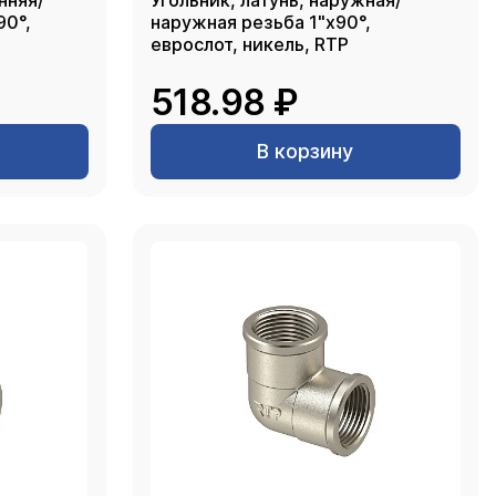
нняя/
Угольник, латунь, наружная/
90°,
наружная резьба 1"х90°,
еврослот, никель, RTP
518.98 ₽
В корзину