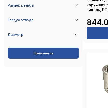
Угольник, 
наружная р
Размер резьбы
никель, RT
844.0
Градус отвода
Диаметр
Применить