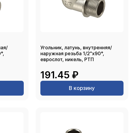
ная/
Угольник, латунь, внутренняя/
°,
наружная резьба 1/2"х90°,
еврослот, никель, РТП
191.45 ₽
В корзину