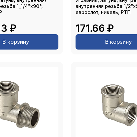
латунь, внутренняя/
Угольник, латунь, внутре
езьба 1_1/4"х90°,
внутренняя резьба 1/2"х
P
еврослот, никель, РТП
3 ₽
171.66 ₽
В корзину
В корзину