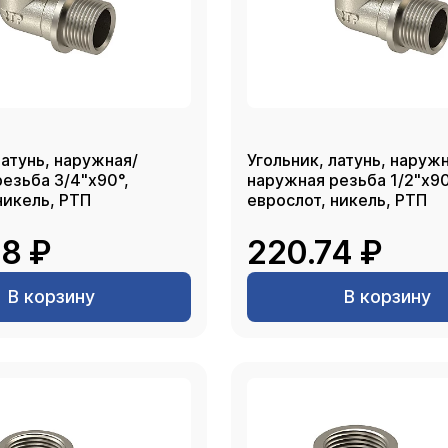
латунь, наружная/
Угольник, латунь, наруж
езьба 3/4"х90°,
наружная резьба 1/2"х90
никель, РТП
еврослот, никель, РТП
8 ₽
220.74 ₽
В корзину
В корзину