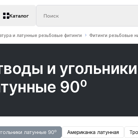
Каталог
Поиск
атура и латунные резьбовые фитинги
Фитинги резьбовые 
тводы и угольники
атунные 90⁰
гольники латунные 90⁰
Американка латунная
Тро