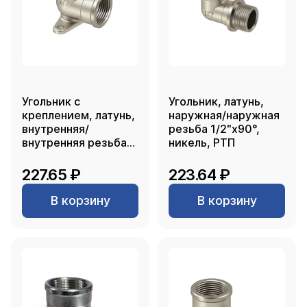
Угольник с
Угольник, латунь,
креплением, латунь,
наружная/наружная
внутренняя/
резьба 1/2"х90°,
внутренняя резьба
никель, РТП
1/2"х90°, никель,
РТП
227.65 ₽
223.64 ₽
В корзину
В корзину