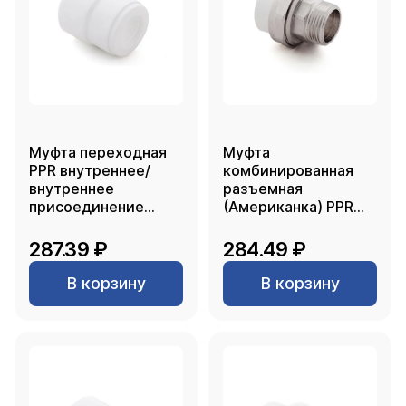
Муфта переходная
Муфта
PPR внутреннее/
комбинированная
внутреннее
разъемная
присоединение
(Американка) PPR
90х40, белый, RTP
наружная резьба
20х 3/4, белый, RTP
287.39 ₽
284.49 ₽
В корзину
В корзину