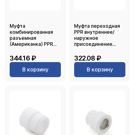
Муфта
Муфта переходная
комбинированная
PPR внутреннее/
разъемная
наружное
(Американка) PPR
присоединение
внутренняя резьба
110х63, белый, РТП
25х 1/2, белый, RTP
344.16 ₽
322.08 ₽
В корзину
В корзину