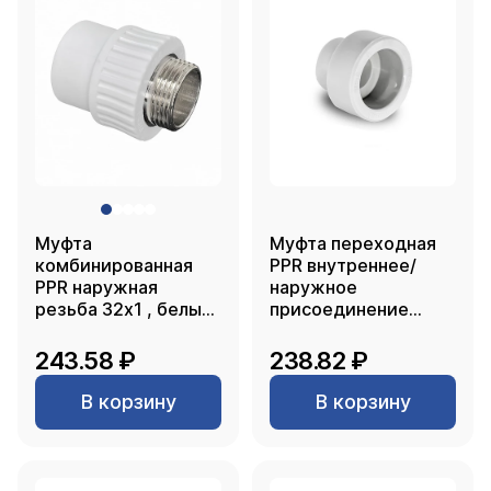
Муфта
Муфта переходная
комбинированная
PPR внутреннее/
PPR наружная
наружное
резьба 32х1 , белый,
присоединение
РТП
90х63, белый, РТП
243.58 ₽
238.82 ₽
В корзину
В корзину