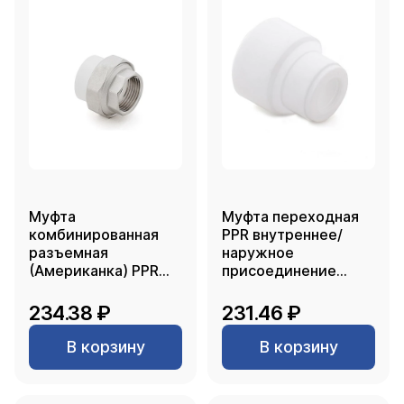
Муфта
Муфта переходная
комбинированная
PPR внутреннее/
разъемная
наружное
(Американка) PPR
присоединение
внутренняя резьба
90х50, PN25 белый,
20х 1/2, белый, RTP
РТП
234.38 ₽
231.46 ₽
В корзину
В корзину