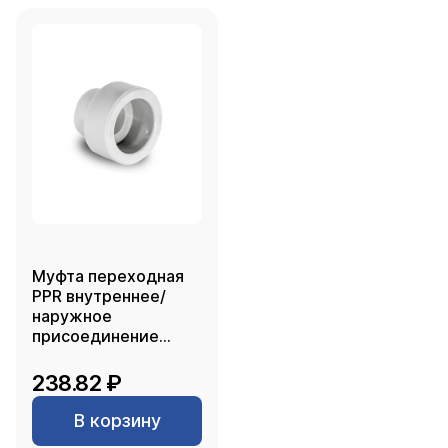
Муфта переходная
PPR внутреннее/
наружное
присоединение
90х63, белый, РТП
238.82 ₽
В корзину