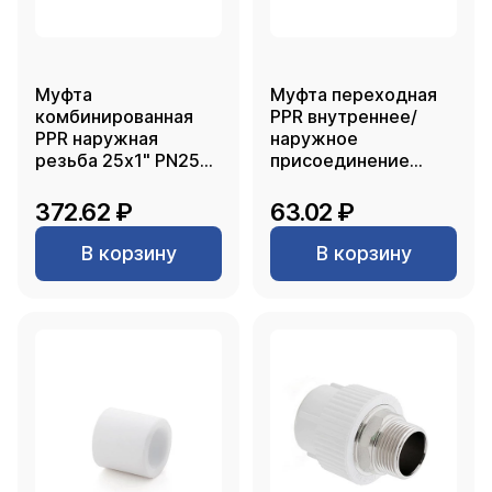
Муфта
Муфта переходная
комбинированная
PPR внутреннее/
PPR наружная
наружное
резьба 25х1" PN25
присоединение
белый РТП
63х25, белый, RTP
372.62 ₽
63.02 ₽
В корзину
В корзину