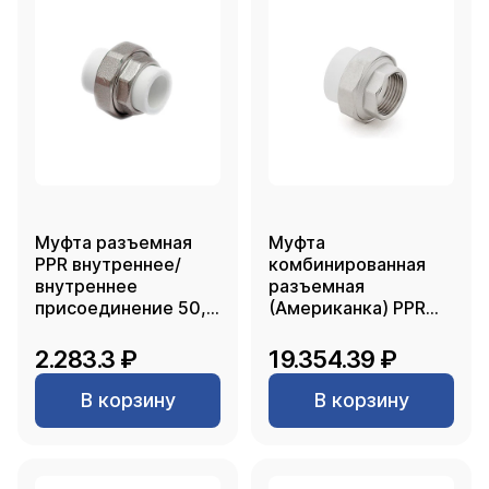
Муфта разъемная
Муфта
PPR внутреннее/
комбинированная
внутреннее
разъемная
присоединение 50,
(Американка) PPR
белый, RTP
внутренняя резьба
90х3, белый, RTP
2.283.3 ₽
19.354.39 ₽
В корзину
В корзину