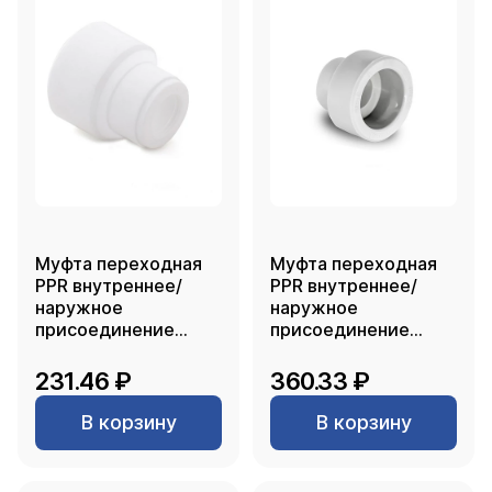
Муфта переходная
Муфта переходная
PPR внутреннее/
PPR внутреннее/
наружное
наружное
присоединение
присоединение
90х50, PN25 белый,
110х75, белый, РТП
РТП
231.46 ₽
360.33 ₽
В корзину
В корзину