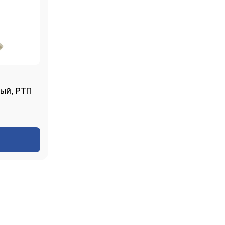
ор PPR 32, серый, РТП