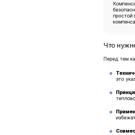
Компенса
безопасн
простой 
компенса
Что нужн
Перед тем ка
Технич
это ука
Принци
теплово
Примен
избежат
Совмес