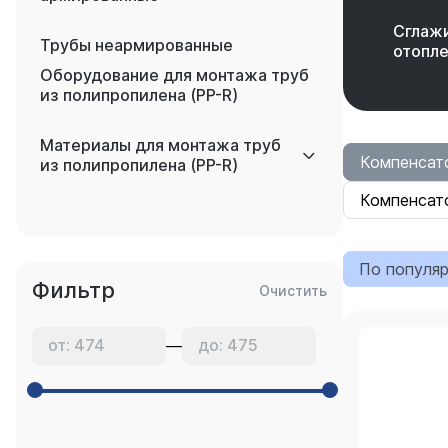
Сглаж
Трубы неармированные
отопле
Оборудование для монтажа труб
из полипропилена (PP-R)
Материалы для монтажа труб
Компенсат
из полипропилена (PP-R)
Компенсат
По популя
Фильтр
Очистить
—