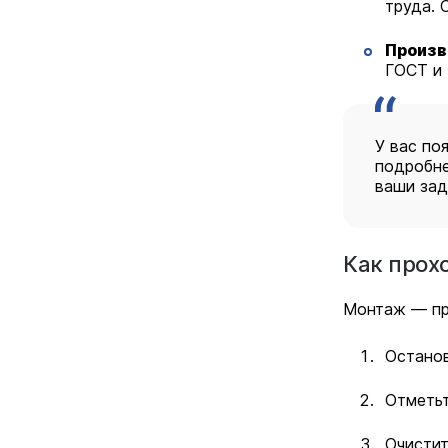
труда. 
Произв
ГОСТ и 
У вас по
подробне
ваши зад
Как прох
Монтаж — пр
Останов
Отметьт
Очистит