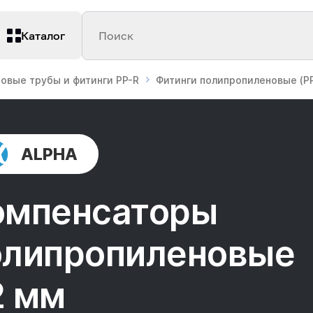
Каталог
Поиск
овые трубы и фитинги PP-R
Фитинги полипропиленовые (PP
ALPHA
омпенсаторы
олипропиленовые
2 мм