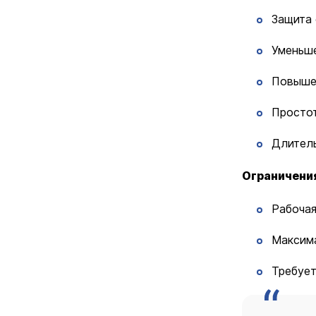
Защита 
Уменьше
Повышен
Простот
Длитель
Ограничени
Рабочая
Максима
Требует