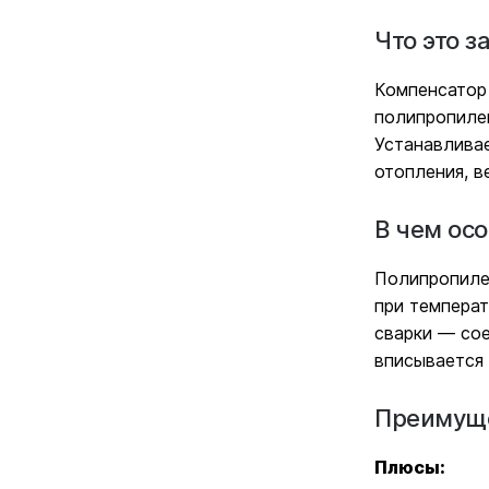
Что это з
Компенсатор
полипропилен
Устанавливае
отопления, в
В чем ос
Полипропилен
при температ
сварки — со
вписывается 
Преимуще
Плюсы: