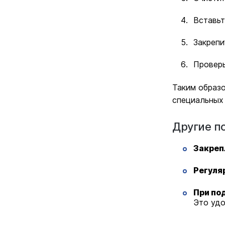
Вставьт
Закрепи
Проверь
Таким образо
специальных
Другие п
Закреп
Регуля
При по
Это удо