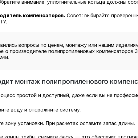
Обратите внимание: уплотнительные кольца должны соо
одитель компенсаторов.
Совет: выбирайте проверенн
ТУ.
явились вопросы по ценам, монтажу или нашим издели
е о производителе полипропиленовых компенсаторов 3
ачи.
одит монтаж полипропиленового компенс
оцесс простой и доступный, даже если вы не професси
ите воду и опорожните систему.
е зону установки. При расчетах оставьте запас длины.
е концы трубы, снимите фаску — это обеспечит плотное