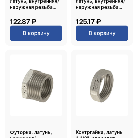
латунь, внутренняя/
латунь, внутренняя/
наружная резьба
наружная резьба
1/2"х1/2", никель,
1/2"х1/2", никель,
RTP
RTP
122.87 ₽
125.17 ₽
В корзину
В корзину
Футорка, латунь,
Контргайка, латунь