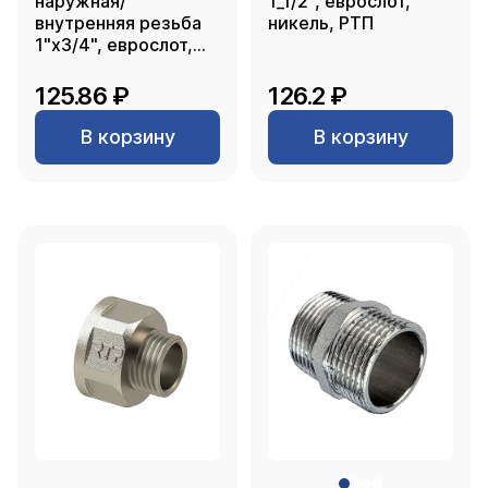
наружная/
1_1/2", еврослот,
внутренняя резьба
никель, РТП
1"х3/4", еврослот,
никель, РТП
125.86 ₽
126.2 ₽
В корзину
В корзину