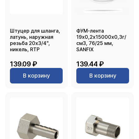
Штуцер для шланга,
ФУМ-лента
латунь, наружная
19х0,2х15000х0,3г/
резьба 20х3/4",
см3, 76/25 мм,
никель, RTP
SANFIX
139.09 ₽
139.44 ₽
В корзину
В корзину