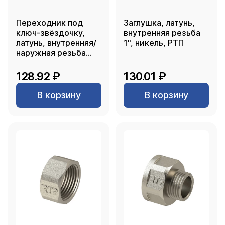
Переходник под
Заглушка, латунь,
ключ-звёздочку,
внутренняя резьба
латунь, внутренняя/
1", никель, РТП
наружная резьба
1/2"х1/2", еврослот,
никель, RTP
128.92 ₽
130.01 ₽
В корзину
В корзину