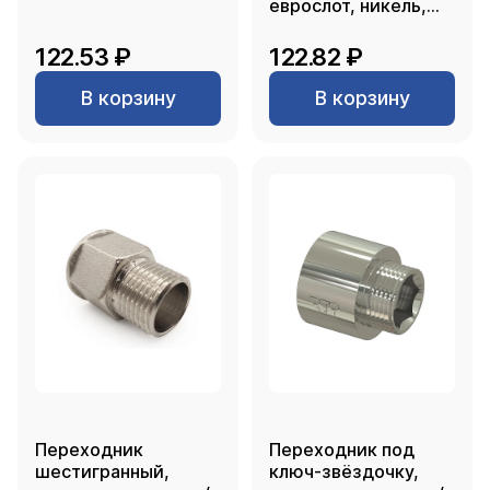
еврослот, никель,
RTP
122.53 ₽
122.82 ₽
В корзину
В корзину
Переходник
Переходник под
шестигранный,
ключ-звёздочку,