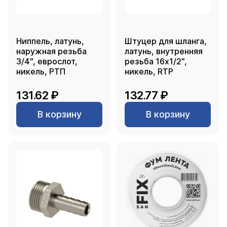
Ниппель, латунь,
Штуцер для шланга,
наружная резьба
латунь, внутренняя
3/4", еврослот,
резьба 16х1/2",
никель, РТП
никель, RTP
131.62 ₽
132.77 ₽
В корзину
В корзину