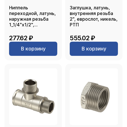
Ниппель
Заглушка, латунь,
переходной, латунь,
внутренняя резьба
наружная резьба
2", еврослот, никель,
1_1/4"х1/2",
РТП
еврослот, никель,
РТП
277.62 ₽
555.02 ₽
В корзину
В корзину