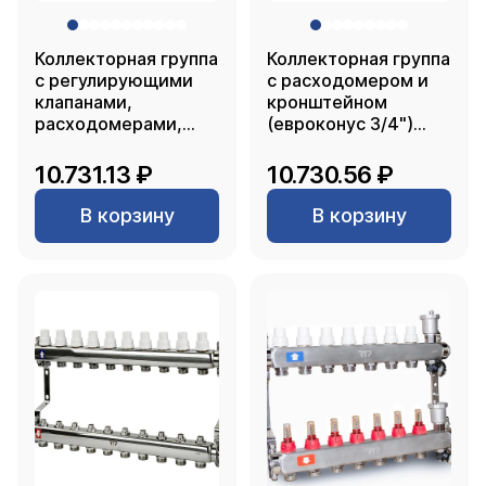
Коллекторная группа
Коллекторная группа
с регулирующими
с расходомером и
клапанами,
кронштейном
расходомерами,
(евроконус 3/4")
воздухоотводчиками,
нержавеющая сталь
обратными и
SUS 304 1"х 7
10.731.13 ₽
10.730.56 ₽
дренажными
выходов, RTP
клапанами,
В корзину
В корзину
кронштейном
(евроконус 3/4")
нержавеющая сталь
SUS 304 1"х 9
выходов, RTP