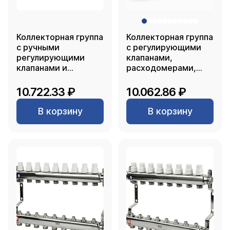
Коллекторная группа
Коллекторная группа
с ручными
с регулирующими
регулирующими
клапанами,
клапанами и
расходомерами,
кронштейном
воздухоотводчиками,
(евроконус 3/4")
обратными и
10.722.33 ₽
10.062.86 ₽
нержавеющая сталь
дренажными
SUS 304 1"х10
клапанами,
В корзину
В корзину
выходов, RTP
кронштейном
(евроконус 3/4")
нержавеющая сталь
SUS 304 1"х 7
выходов, RTP