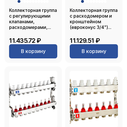
Коллекторная группа
Коллекторная группа
с регулирующими
с расходомером и
клапанами,
кронштейном
расходомерами,
(евроконус 3/4")
воздухоотводчиками,
нержавеющая сталь
обратными и
SUS 304 1"х 6
11.435.72 ₽
11.129.51 ₽
дренажными
выходов, RTP
клапанами,
В корзину
В корзину
кронштейном
(евроконус 3/4")
нержавеющая сталь
SUS 304 1"х 8
выходов, RTP