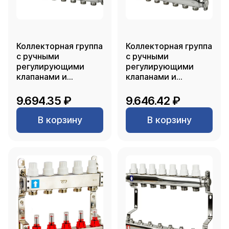
Коллекторная группа
Коллекторная группа
с ручными
с ручными
регулирующими
регулирующими
клапанами и
клапанами и
кронштейном
кронштейном
(евроконус 3/4")
(евроконус 3/4")
9.694.35 ₽
9.646.42 ₽
нержавеющая сталь
нержавеющая сталь
SUS 304 1"х9
SUS 304 1"х8
В корзину
В корзину
выходов, RTP
выходов, RTP