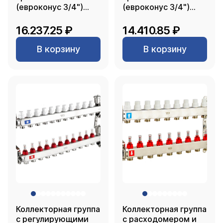
(евроконус 3/4")
(евроконус 3/4")
нержавеющая сталь
нержавеющая сталь
SUS 304 1"х11
SUS 304 1"х 8
16.237.25 ₽
14.410.85 ₽
выходов, RTP
выходов, RTP
В корзину
В корзину
Коллекторная группа
Коллекторная группа
с регулирующими
с расходомером и