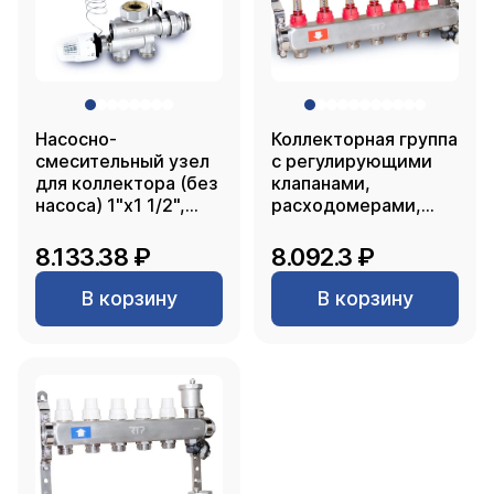
Насосно-
Коллекторная группа
смесительный узел
с регулирующими
для коллектора (без
клапанами,
насоса) 1"х1 1/2",
расходомерами,
RTP
воздухоотводчиками,
обратными и
8.133.38 ₽
8.092.3 ₽
дренажными
клапанами,
В корзину
В корзину
кронштейном
(евроконус 3/4")
нержавеющая сталь
SUS 304 1"х 6
выходов, RTP