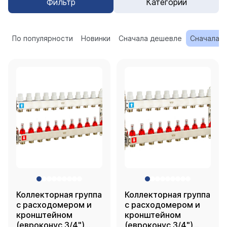
Фильтр
Категории
По популярности
Новинки
Сначала дешевле
Сначала 
Коллекторная группа
Коллекторная группа
с расходомером и
с расходомером и
кронштейном
кронштейном
(евроконус 3/4")
(евроконус 3/4")