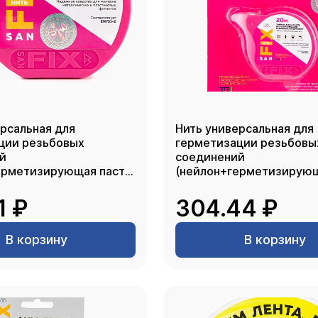
рсальная для
Нить универсальная для
ции резьбовых
герметизации резьбовы
й
соединений
ерметизирующая паста)
(нейлон+герметизирующ
20, блистер, SANFIX
1 ₽
304.44 ₽
В корзину
В корзину