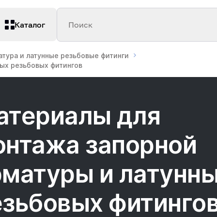
Каталог
Поиск
атура и латунные резьбовые фитинги
ных резьбовых фитингов
атериалы для
онтажа запорной
рматуры и латунн
езьбовых фитинго