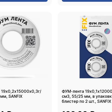
 19х0,2х15000х0,3г/
ФУМ-лента 19х0,1х12000
 мм, SANFIX
см3, 55/25 мм, в упаков
блистер по 2 шт., SANFIX