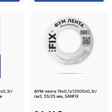
х0,3г/
ФУМ-лента 19х0,1х12000х0,3г/
ке
см3, 55/25 мм, SANFIX