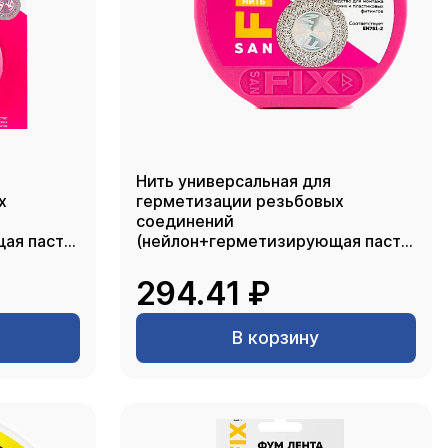
Нить универсальная для
х
герметизации резьбовых
соединений
ая паста)
(нейлон+герметизирующая паста)
20, SANFIX
294.41 ₽
В корзину