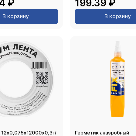
4 ₽
199.39 ₽
В корзину
В корзину
 12х0,075х12000х0,3г/
Герметик анаэробный