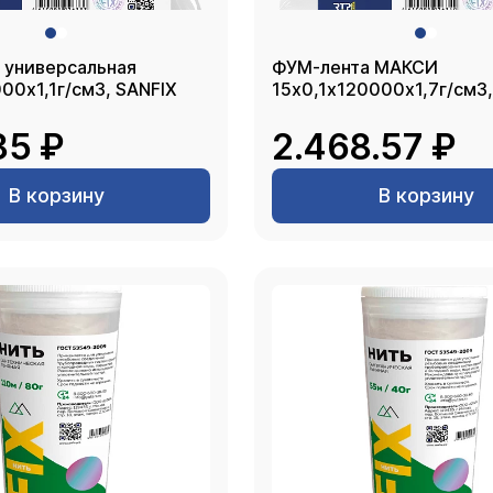
 универсальная
ФУМ-лента МАКСИ
00х1,1г/см3, SANFIX
15х0,1х120000х1,7г/см3,
85 ₽
2.468.57 ₽
В корзину
В корзину