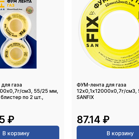
для газа
ФУМ-лента для газа
00х0,7г/см3, 55/25 мм,
12х0,1х12000х0,7г/см3, 
 блистер по 2 шт.,
SANFIX
5 ₽
87.14 ₽
В корзину
В корзину