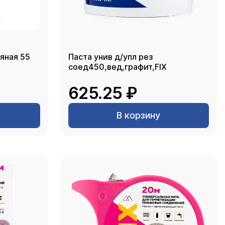
яная 55
Паста унив д/упл рез
соед450,вед,графит,FIX
625.25 ₽
В корзину