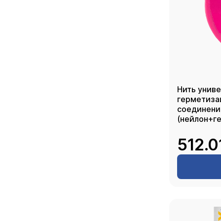
Нить униве
герметиза
соединени
(нейлон+г
50, SANFIX
512.0