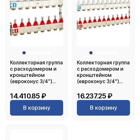
Коллекторная группа
Коллекторная группа
с расходомером и
с расходомером и
кронштейном
кронштейном
(евроконус 3/4")
(евроконус 3/4")
нержавеющая сталь
нержавеющая сталь
SUS 304 1"х 8
SUS 304 1"х11
14.410.85 ₽
16.237.25 ₽
выходов, RTP
выходов, RTP
В корзину
В корзину