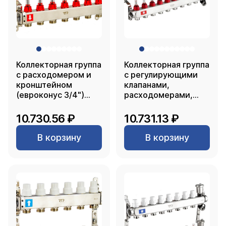
Коллекторная группа
Коллекторная группа
с расходомером и
с регулирующими
кронштейном
клапанами,
(евроконус 3/4")
расходомерами,
нержавеющая сталь
воздухоотводчиками,
SUS 304 1"х 7
обратными и
10.730.56 ₽
10.731.13 ₽
выходов, RTP
дренажными
клапанами,
В корзину
В корзину
кронштейном
(евроконус 3/4")
нержавеющая сталь
SUS 304 1"х 9
выходов, RTP