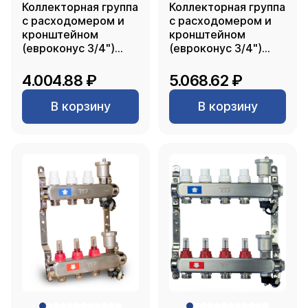
Коллекторная группа
Коллекторная группа
с расходомером и
с расходомером и
кронштейном
кронштейном
(евроконус 3/4")
(евроконус 3/4")
нержавеющая сталь
нержавеющая сталь
SUS 304 1"х 2
SUS 304 1"х 3
4.004.88 ₽
5.068.62 ₽
выхода, RTP
выхода, RTP
В корзину
В корзину