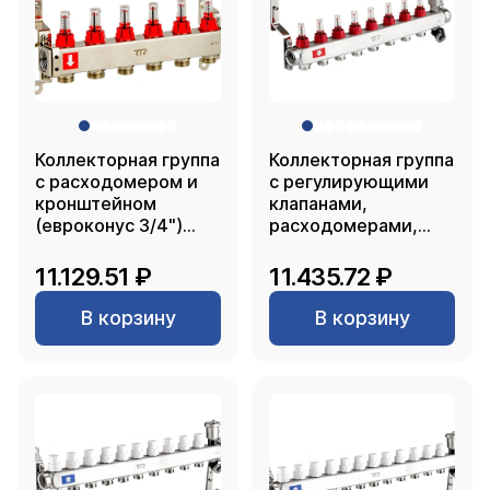
Коллекторная группа
Коллекторная группа
с расходомером и
с регулирующими
кронштейном
клапанами,
(евроконус 3/4")
расходомерами,
нержавеющая сталь
воздухоотводчиками,
SUS 304 1"х 6
обратными и
11.129.51 ₽
11.435.72 ₽
выходов, RTP
дренажными
клапанами,
В корзину
В корзину
кронштейном
(евроконус 3/4")
нержавеющая сталь
SUS 304 1"х 8
выходов, RTP