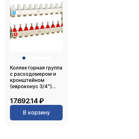
Коллекторная группа
с расходомером и
кронштейном
(евроконус 3/4")
нержавеющая сталь
SUS 304 1"х10
17.692.14 ₽
выходов, RTP
В корзину