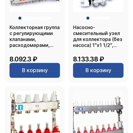
Коллекторная группа
Насосно-
с регулирующими
смесительный узел
клапанами,
для коллектора (без
расходомерами,
насоса) 1"х1 1/2",
воздухоотводчиками,
RTP
обратными и
8.092.3 ₽
8.133.38 ₽
дренажными
клапанами,
В корзину
В корзину
кронштейном
(евроконус 3/4")
нержавеющая сталь
SUS 304 1"х 6
выходов, RTP