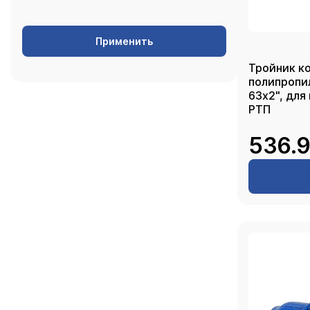
Применить
Тройник к
полипропи
63х2", для
РТП
536.9