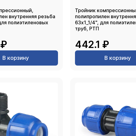
прессионный,
Тройник компрессионны
лен внутренняя резьба
полипропилен внутрення
 для полиэтиленовых
63х1_1/4", для полиэтил
труб, РТП
 ₽
442.1 ₽
В корзину
В корзину