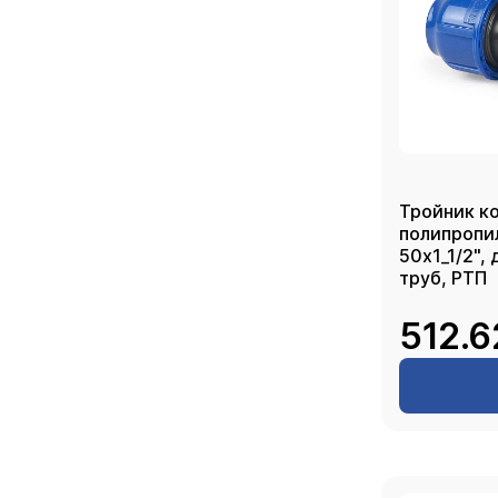
Тройник к
полипропи
50х1_1/2",
труб, РТП
512.6