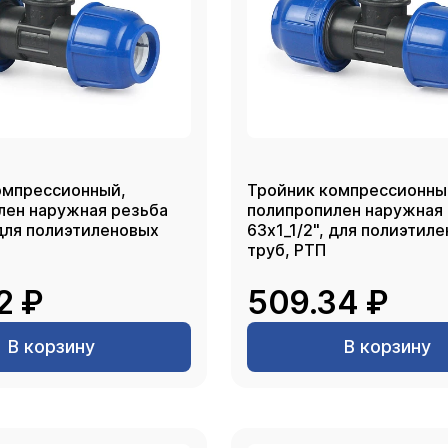
омпрессионный,
Тройник компрессионны
лен наружная резьба
полипропилен наружная
 для полиэтиленовых
63х1_1/2", для полиэтил
труб, РТП
2 ₽
509.34 ₽
В корзину
В корзину