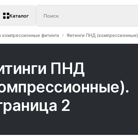
Каталог
Поиск
 компрессионные фитинги
Фитинги ПНД (компрессионные)
итинги ПНД
компрессионные).
траница 2