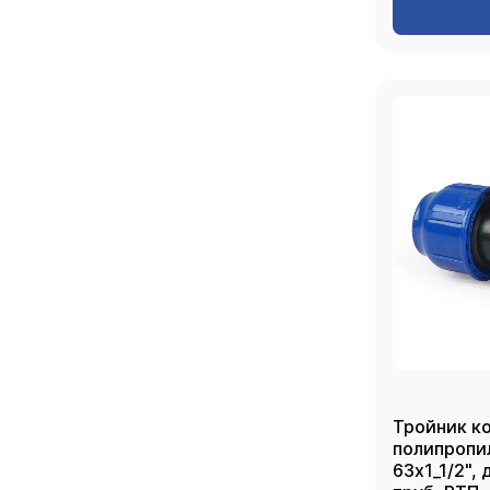
Тройник к
полипропи
63х1_1/2",