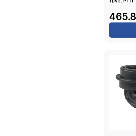
труб, РТП
465.8