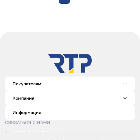
Покупателям
Компания
Информация
СВЯЗАТЬСЯ С НАМИ
8 (495) 540-52-62