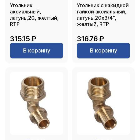
Угольник
Угольник с накидной
аксиальный,
гайкой аксиальный,
латунь,20, желтый,
латунь,20х3/4",
RTP
желтый, RTP
315.15 ₽
316.76 ₽
В корзину
В корзину