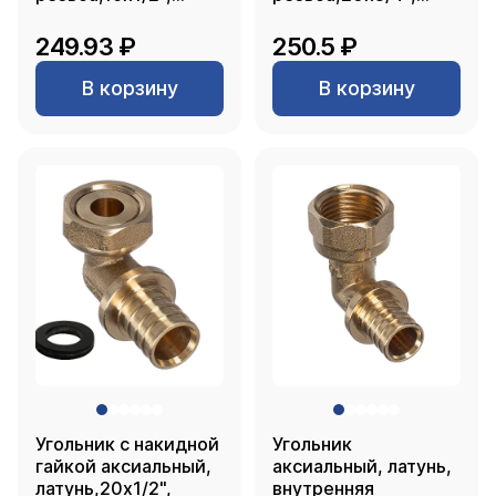
желтый, RTP
желтый, RTP
249.93 ₽
250.5 ₽
В корзину
В корзину
Угольник с накидной
Угольник
гайкой аксиальный,
аксиальный, латунь,
латунь,20х1/2",
внутренняя