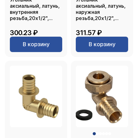
аксиальный, латунь,
аксиальный, латунь,
внутренняя
наружная
резьба,20х1/2",
резьба,20х1/2",
желтый, RTP
желтый, RTP
300.23 ₽
311.57 ₽
В корзину
В корзину