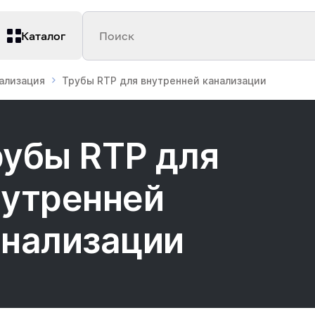
Каталог
Поиск
нализация
Трубы RTP для внутренней канализации
рубы RTP для
нутренней
анализации