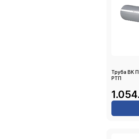
Труба ВК П
РТП
1.054