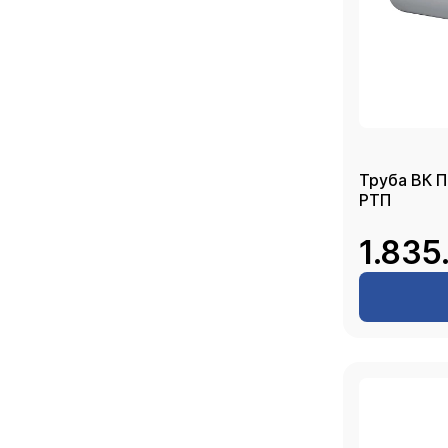
Труба ВК П
РТП
1.835