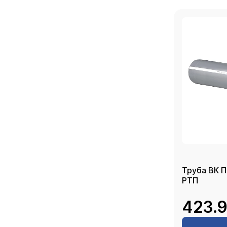
Труба ВК П
РТП
423.9