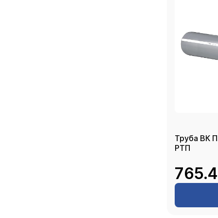
Труба ВК П
РТП
765.4