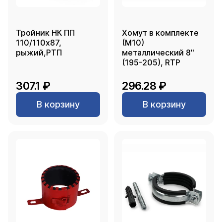
Тройник НК ПП
Хомут в комплекте
110/110х87,
(М10)
рыжий,РТП
металлический 8"
(195-205), RTP
307.1 ₽
296.28 ₽
В корзину
В корзину