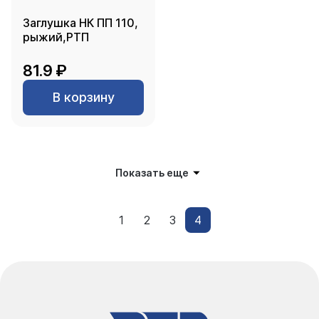
Заглушка НК ПП 110,
рыжий,РТП
81.9 ₽
В корзину
Показать еще
1
2
3
4