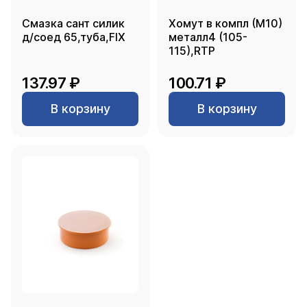
Смазка сант силик
Хомут в компл (М10)
д/соед 65,туба,FIX
металл4 (105-
115),RTP
137.97 ₽
100.71 ₽
В корзину
В корзину