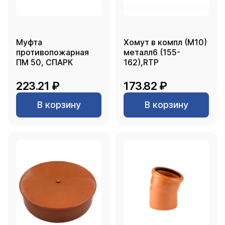
Муфта
Хомут в компл (М10)
противопожарная
металл6 (155-
ПМ 50, СПАРК
162),RTP
223.21 ₽
173.82 ₽
В корзину
В корзину