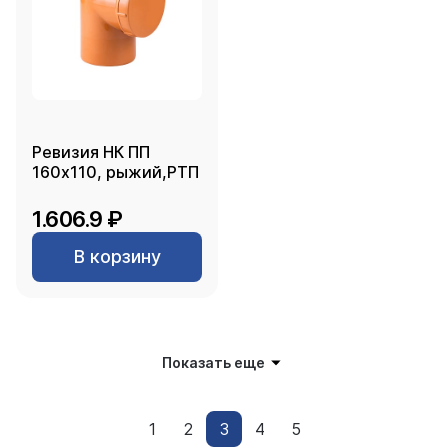
Ревизия НК ПП
160х110, рыжий,РТП
1.606.9 ₽
В корзину
Показать еще
1
2
3
4
5