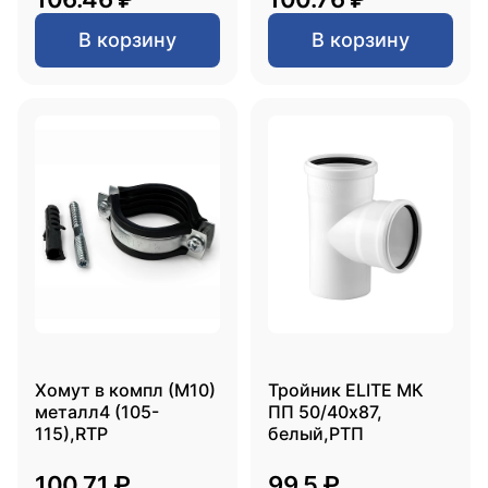
В корзину
В корзину
Хомут в компл (М10)
Тройник ELITE МК
металл4 (105-
ПП 50/40х87,
115),RTP
белый,РТП
100.71 ₽
99.5 ₽