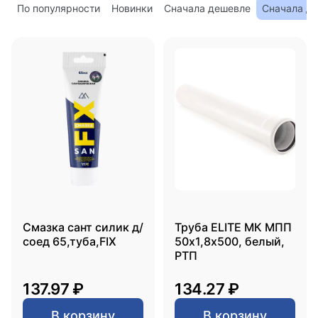
По популярности
Новинки
Сначала дешевле
Сначала д
Смазка сант силик д/
Труба ELITE МК МПП
соед 65,туба,FIX
50х1,8х500, белый,
РТП
137.97 ₽
134.27 ₽
В корзину
В корзину