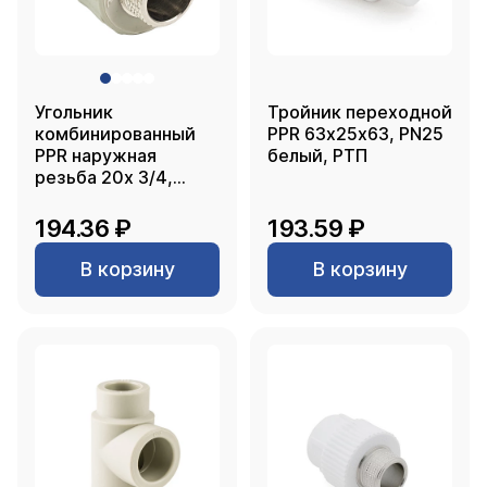
Угольник
Тройник переходной
комбинированный
PPR 63х25х63, PN25
PPR наружная
белый, РТП
резьба 20х 3/4,
серый, РТП
194.36 ₽
193.59 ₽
В корзину
В корзину