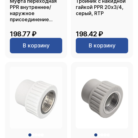
Муфта переходная
Тройник с накидной
PPR внутреннее/
гайкой PPR 20х3/4,
наружное
серый, RTP
присоединение
75х63, белый, РТП
198.77 ₽
198.42 ₽
В корзину
В корзину