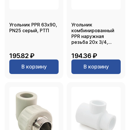
Угольник PPR 63х90,
Угольник
PN25 серый, РТП
комбинированный
PPR наружная
резьба 20х 3/4,
белый, РТП
195.82 ₽
194.36 ₽
В корзину
В корзину