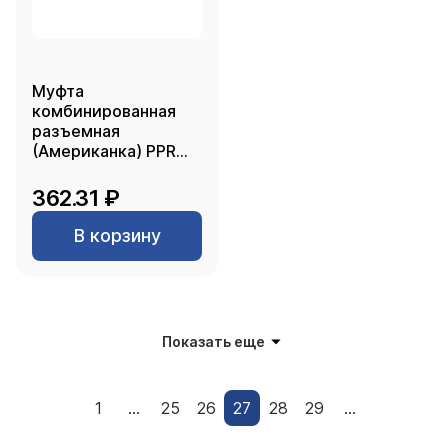
Муфта
комбинированная
разъемная
(Американка) PPR
наружная резьба
25х 1/2, серый, RTP
362.31 ₽
В корзину
Показать еще
1
...
25
26
27
28
29
...