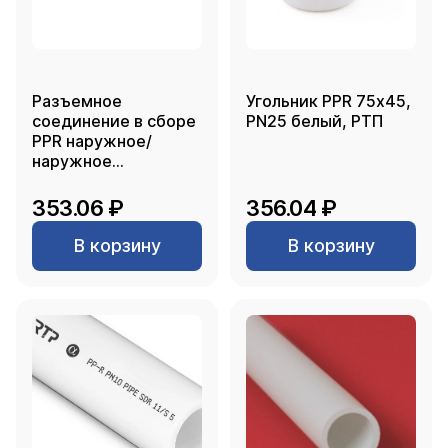
Разъемное
Угольник PPR 75х45,
соединение в сборе
PN25 белый, РТП
PPR наружное/
наружное
присоединение 20,
белый, RTP
353.06 ₽
356.04 ₽
В корзину
В корзину