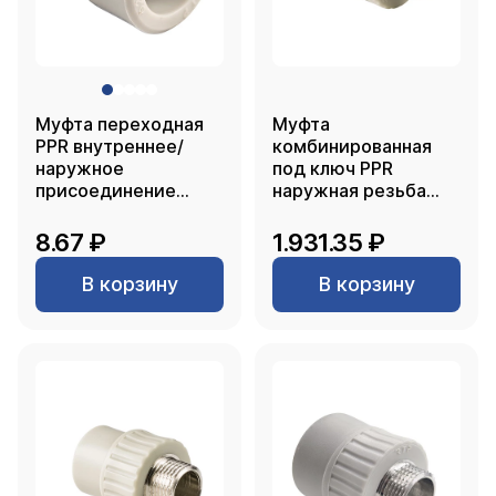
Муфта переходная
Муфта
PPR внутреннее/
комбинированная
наружное
под ключ PPR
присоединение
наружная резьба
25х20, PN25 серый,
63х2, серый, РТП
РТП
8.67 ₽
1.931.35 ₽
В корзину
В корзину