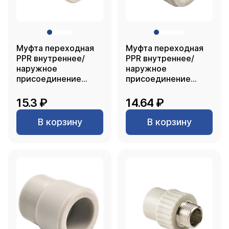
Муфта переходная
Муфта переходная
PPR внутреннее/
PPR внутреннее/
наружное
наружное
присоединение
присоединение
32х25, PN25 серый,
32х20, PN25 серый,
РТП
РТП
15.3 ₽
14.64 ₽
В корзину
В корзину