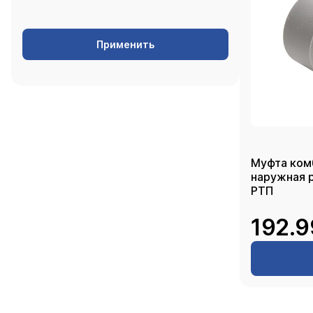
Применить
Муфта ком
наружная резь
РТП
192.9