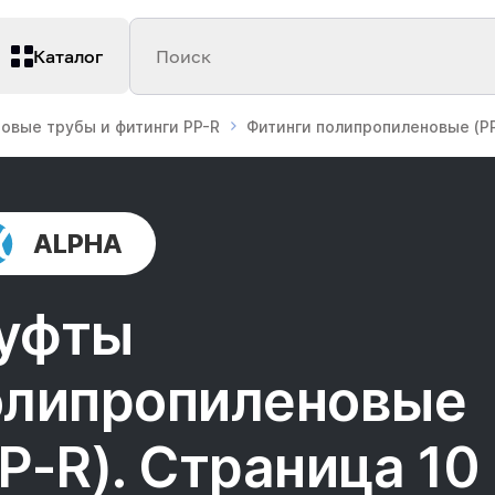
Каталог
Поиск
овые трубы и фитинги PP-R
Фитинги полипропиленовые (PP
ALPHA
уфты
олипропиленовые
P-R). Страница 10