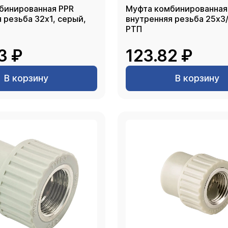
бинированная PPR
Муфта комбинированная
зьба 32х1, серый,
внутренняя резьба 25х3/4, се
РТП
3 ₽
123.82 ₽
В корзину
В корзину