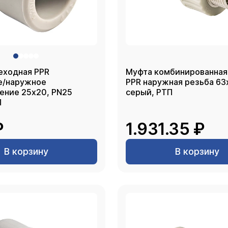
еходная PPR
Муфта комбинированная
е/наружное
PPR наружная резьба 63х2,
х20, PN25
серый, РТП
П
₽
1.931.35 ₽
В корзину
В корзину