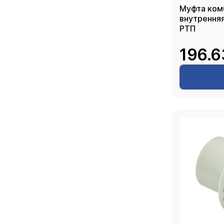
Муфта ком
внутренняя ре
РТП
196.6