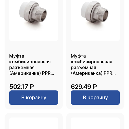
Муфта
Муфта
комбинированная
комбинированная
разъемная
разъемная
(Американка) PPR
(Американка) PPR
наружная резьба
наружная резьба
32х1" PN20 белый
32х1 1/4, белый, RTP
502.17 ₽
629.49 ₽
РТП
В корзину
В корзину