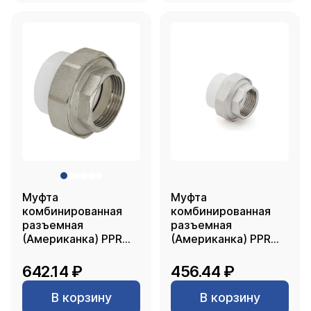
Муфта
Муфта
комбинированная
комбинированная
разъемная
разъемная
(Американка) PPR
(Американка) PPR
внутренняя резьба
внутренняя резьба
40х1 1/4, белый, RTP
32х1" PN20 белый
642.14 ₽
456.44 ₽
РТП
В корзину
В корзину