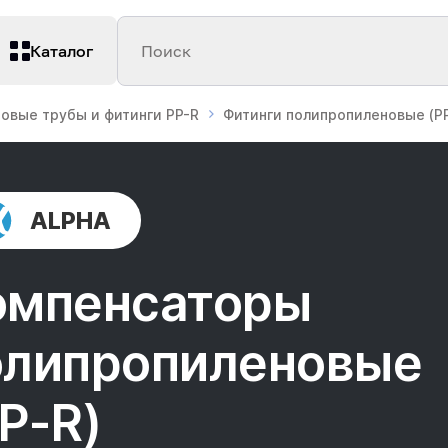
Каталог
Поиск
овые трубы и фитинги PP-R
Фитинги полипропиленовые (PP
ALPHA
омпенсаторы
олипропиленовые
P-R)